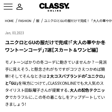
HOME
FASHION
服
ユニクロとGUの服だけで完成！「大人の華や
Jan, 03,2023
ユニクロとGUの服だけで完成！「大人の華やか冬
ワントーンコーデ」7選【スカート＆ワンピ編】
モノトーンばかりの冬コーデに飽きていませんか？一見派
手に見えそう、と懸念されがちですがコツさえつかめば簡
単！そしてそんなときは
２大コスパブランドの「ユニクロ」
と「GU」
を味方につけて。CLASSY.ONLINEでも大人気のス
タイリスト田臥曜子さんが提案する、
大人の配色テクニッ
ク
でカラフルに、この冬の着こなしをアップデートしてい
きましょう！