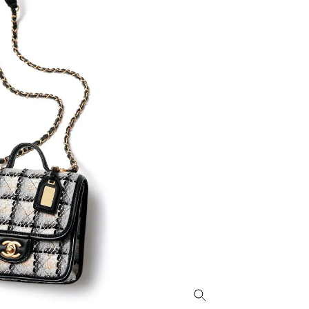
かな肌を目指す | CLASSY.[クラッ
目 | CLASSY.[クラ
シィ]
Nov, 17, 2025
Dec,
BEAUTY
WEDDING
【落ちない名品リップ10選】塗
【結婚式のお呼ば
り直しできない・皮むけしやす
事情】アンテプリマ、
いetc.悩みをクリア | CLASSY.[ク
「小さくても収納
ラッシィ]
件！ | CLASSY.[
Aug, 4, 2026
Mar,
BEAUTY
WEDDING
【猛暑ダメージ】はまずリセッ
【ティファニー】
ト！30代の夏枯れ肌を救う「先
び目”モチーフの
回りエイジングケア」美容液3選
本命 | CLASSY.[
| CLASSY.[クラッシィ]
Jul, 13, 2026
May,
BEAUTY
WEDDING
朝の“寝ぐせ直し”はもういらな
【カルティエ、ブ
い！夜に仕込む「ヘアケア家
ーメ】おしゃれな
電」3選 | CLASSY.[クラッシィ]
約指輪＆結婚指輪を
CLASSY.[クラッシ