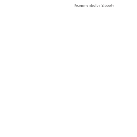
Recommended by
【LOEWE】
バッグ「エレファント ポケット フリンジ」〈H18×W8×D4㎝〉￥
ービス）