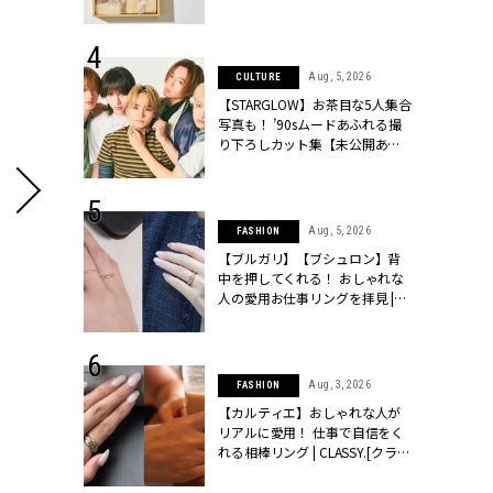
ッシィ]
物とは？ | CLASSY.[クラッシィ]
 24, 2025
Aug, 5, 2026
CULTURE
れバッグ最新
【STARGLOW】お茶目な5人集合
プラダetc.
写真も！ ’90sムードあふれる撮
力あり」が条
り下ろしカット集【未公開あ
クラッシィ]
り】 | CLASSY.[クラッシィ]
 28, 2026
Aug, 5, 2026
FASHION
結婚指輪は“結
【ブルガリ】【ブシュロン】背
最愛リングが大
中を押してくれる！ おしゃれな
クラッシィ]
人の愛用お仕事リングを拝見 |
CLASSY.[クラッシィ]
 20, 2026
Aug, 3, 2026
FASHION
シュロン、ショ
【カルティエ】おしゃれな人が
人が選んだ婚
リアルに愛用！ 仕事で自信をく
公開 |
れる相棒リング | CLASSY.[クラッ
ィ]
シィ]