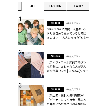
WEDDING
ALL
FASHION
BEAUTY
WEDDIN
 16, 2026
Aug, 5, 2026
CULTURE
はアリ？お呼
STARGLOWに質問「人生のハン
コーデ＆マナ
ドルを自分で握っていると感じ
Y.[クラッシィ]
るのは？」“大️人になった”と実
感する瞬間【3rdシングル
『Drivin' My Life』発売】 |
CLASSY.[クラッシィ]
 13, 2025
Aug, 4, 2026
FASHION
ブランドのリ
【ティファニー】知的でモダン
0代カップルの
な印象に。おしゃれな人が選ん
SSY.[クラッシ
だお仕事リング | CLASSY.[クラッ
シィ]
 30, 2026
Aug, 1, 2026
CULTURE
リー】1つでも
【手土産４選】人気料理家が
ポメラートの
「パーティによく持参」見栄え
シリーズに注
も味わいもお墨付きの老舗の名