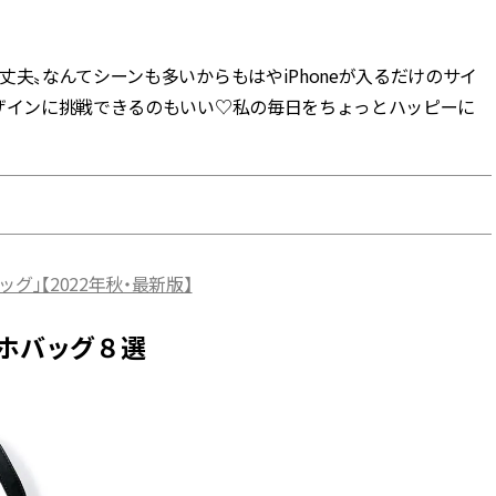
BEAUTY
夫〟なんてシーンも多いからもはやiPhoneが入るだけのサイ
デザインに挑戦できるのもいい♡私の毎日をちょっとハッピーに
Aug, 5, 2026
Feb,
BEAUTY
WEDDING
夏の深刻なくすみ・色ムラにア
結婚式に黒ドレス
プローチ！【透明感を底上げ】
ばれで失敗しない
神コスメ３選 | CLASSY.[クラッシ
ーを解説 | CLASS
ィ]
Aug, 5, 2026
Aug,
BEAUTY
WEDDING
」【2022年秋・最新版】
ユニクロ名品も！日焼け対策ガ
【結婚指輪】人気
チ勢の「ないと無理」なアイテ
ング22選｜20〜3
ムハック7選 | CLASSY.[クラッシ
エピソードも | CLA
マホバッグ８選
ィ]
ィ]
Aug, 5, 2026
Jun,
BEAUTY
WEDDING
忙しい毎日に「うるおいター
【一生ものジュエ
ボ」を。新【SOFINA BASIC＋】
存在感が際立つ！
のお手入れでうるおってなめら
「トゥギャザー」