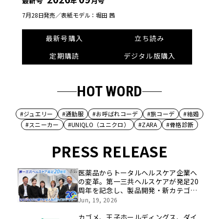
最新号
年
月号
7月28日発売／
表紙モデル：堀田 茜
最新号購入
立ち読み
定期購読
デジタル版購入
HOT WORD
#ジュエリー
#通勤服
#お呼ばれコーデ
#旅コーデ
#結婚
#スニーカー
#UNIQLO（ユニクロ）
#ZARA
#骨格診断
PRESS RELEASE
医薬品からトータルヘルスケア企業へ
の変革。第一三共ヘルスケアが発足20
周年を記念し、製品開発・新カテゴリ
挑戦の舞台や旧社統合時のエピソード
Jun, 19, 2026
を社員の想いとともに振り返る特別映
像を公開！
カゴメ、王子ホールディングス、ダイ