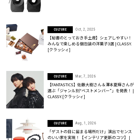
Oct, 2, 2025
CULTURE
【秘書のとっておき手土産】シェアしやすい！
みんなで楽しめる個包装の洋菓子3選 | CLASSY.
[クラッシィ]
Mar, 7, 2026
CULTURE
【FANTASTICS】佐藤大樹さん＆澤本夏輝さんが
選ぶ「ジャンル別“ベストメンバー”」を発表！ |
CLASSY.[クラッシィ]
Aug, 1, 2026
CULTURE
「ゲストの目に留まる場所だけ」演出でセンス
のいい家を実現！【インテリア更新のコツ】 |