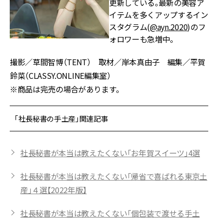
更新している。最新の美容ア
イテムを多くアップするイン
スタグラム(
@ayn.2020
)のフ
ォロワーも急増中。
撮影／草間智博（TENT） 取材／岸本真由子 編集／平賀
鈴菜（CLASSY.ONLINE編集室）
※商品は完売の場合があります。
「社長秘書の手土産」関連記事
社長秘書が本当は教えたくない「お年賀スイーツ」4選
社長秘書が本当は教えたくない「帰省で喜ばれる東京土
産」４選【2022年版】
社長秘書が本当は教えたくない「個包装で渡せる手土