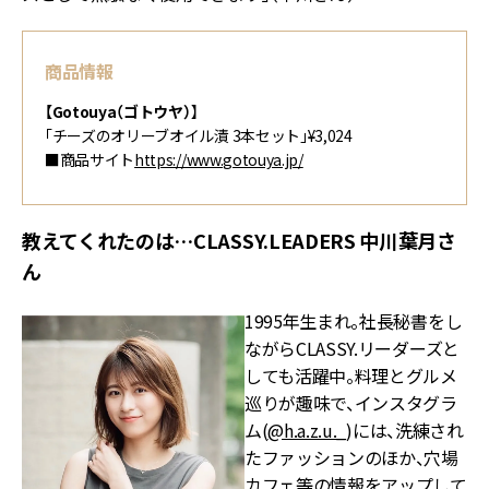
商品情報
【Gotouya（ゴトウヤ）
】
「チーズのオリーブオイル漬 3本セット」¥3,024
■商品サイト
https://www.gotouya.jp/
教えてくれたのは…CLASSY.LEADERS 中川葉月さ
ん
1995年生まれ。社長秘書をし
ながらCLASSY.リーダーズと
しても活躍中。料理とグルメ
巡りが趣味で、インスタグラ
ム(
@h.a.z.u._
)には、洗練され
たファッションのほか、穴場
カフェ等の情報をアップして