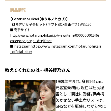
商品情報
【Hotaru no Hikari（ホタルノヒカリ）
】
「ほろ酔い女子会セット（ギフトBOX白紙付き）」¥3,050
■商品サイト
http://www.hotarunohikari.jp/view/item/000000000146?
category_page_id=giftset
■Instagram
https://www.instagram.com/hotarunohikari
_official_site/
教えてくれたのは…桶谷綾乃さん
1989年生まれ。身長161cm。
元客室乗務員、現在は社長秘
書として商社に勤務。職業柄
欠かせない手土産リストは、
SNSなどを駆使しながら常に