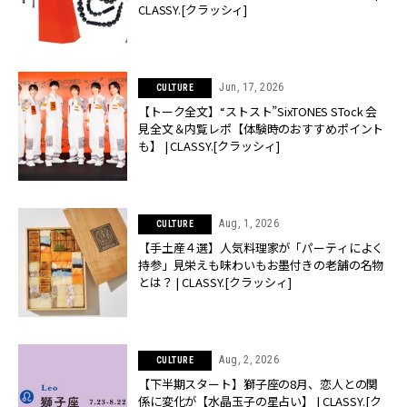
CLASSY.[クラッシィ]
Jun, 17, 2026
CULTURE
【トーク全文】“ストスト”SixTONES STock 会
見全文＆内覧レポ【体験時のおすすめポイント
も】 | CLASSY.[クラッシィ]
Aug, 1, 2026
CULTURE
【手土産４選】人気料理家が「パーティによく
持参」見栄えも味わいもお墨付きの老舗の名物
とは？ | CLASSY.[クラッシィ]
Aug, 2, 2026
CULTURE
【下半期スタート】獅子座の8月、恋人との関
係に変化が【水晶玉子の星占い】 | CLASSY.[ク