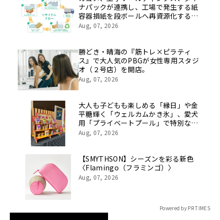
ナパックが連携し、工場で発生する紙
容器損紙を段ボールへ再資源化する実
証を開始
Aug, 07, 2026
勝どき・晴海の『筋トレ×ピラティ
ス』で大人気のPBGが女性専用スタジ
オ（２号店）を開店。
Aug, 07, 2026
大人も子どもも楽しめる「縁日」や金
平糖輝く「ウェルカムかき氷」、愛犬
用「プライベートプール」で特別な夏
休みをお届け
Aug, 07, 2026
【SMYTHSON】シーズンを彩る新色
〈Flamingo（フラミンゴ）〉
Aug, 07, 2026
Powered by PR TIMES