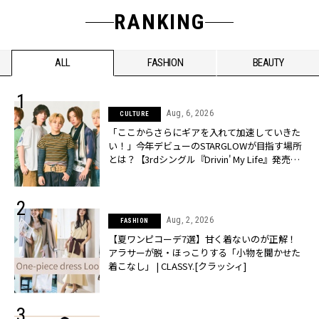
RANKING
ALL
FASHION
BEAUTY
Aug, 6, 2026
CULTURE
「ここからさらにギアを入れて加速していきた
い！」今年デビューのSTARGLOWが目指す場所
とは？【3rdシングル『Drivin' My Life』発売】 |
CLASSY.[クラッシィ]
Aug, 2, 2026
FASHION
【夏ワンピコーデ7選】甘く着ないのが正解！
アラサーが脱・ほっこりする「小物を聞かせた
着こなし」 | CLASSY.[クラッシィ]