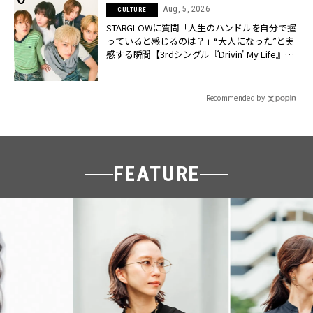
Aug, 5, 2026
CULTURE
STARGLOWに質問「人生のハンドルを自分で握
っていると感じるのは？」“大️人になった”と実
感する瞬間【3rdシングル『Drivin' My Life』発
売】 | CLASSY.[クラッシィ]
Recommended by
FEATURE