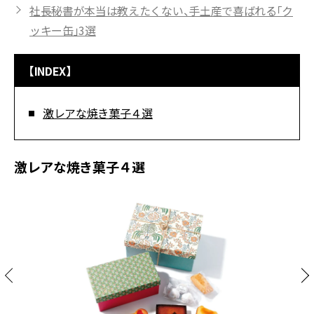
社長秘書が本当は教えたくない、手土産で喜ばれる「ク
ッキー缶」3選
【INDEX】
激レアな焼き菓子４選
激レアな焼き菓子４選