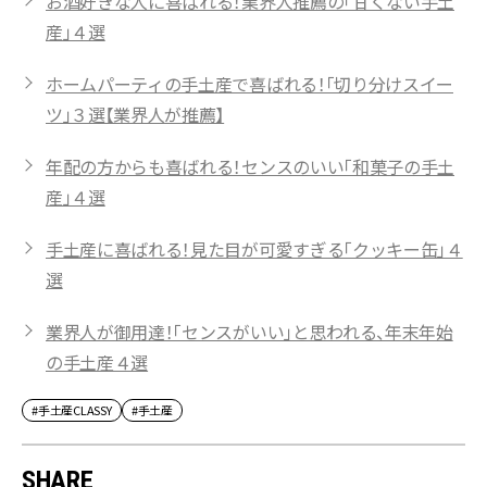
お酒好きな人に喜ばれる！業界人推薦の「甘くない手土
産」４選
ホームパーティの手土産で喜ばれる！「切り分けスイー
ツ」３選【業界人が推薦】
年配の方からも喜ばれる！センスのいい「和菓子の手土
産」４選
手土産に喜ばれる！見た目が可愛すぎる「クッキー缶」４
選
業界人が御用達！「センスがいい」と思われる、年末年始
の手土産４選
#手土産CLASSY
#手土産
SHARE