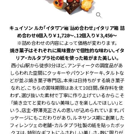
箱
キュイソン ルカ「イタリア箱 詰め合わせ」イタリア箱 詰
め合わせ6個入り￥1,728～、12個入り￥3,456～
り
※詰め合わせの内容によって価格が変わります。
焼き菓子はそれぞれに風味豊かで個性的な味わい。イタ
7
リア・カルタプラ社の紙を使った箱がまた美しい。
西小山駅から徒歩3分ほど、アンティークの調度品があ
ィ
しらわれた空間にクッキーやパウンドケーキ、タルトな
ウ
どが並ぶ焼き菓子専門店。本来は日持ちがする焼き菓子
互
なれど、こちらの賞味期限はあえて10日間。保存料を使
り
わず、選び抜いた素材で丁寧に作り上げているからこそ
バ
「焼き立てと変わらない美味しさを楽しんでほしい」と
楽
いう、店主・野澤克正さんの思いが込められています。パ
の
ッケージにもこだわりがあり、ルネサンス期に創業した
フィレンツェの老舗・カルタプラ社製の紙を貼ったボッ
クスは、特別なギフトにふさわしい美しさ。数に限りが