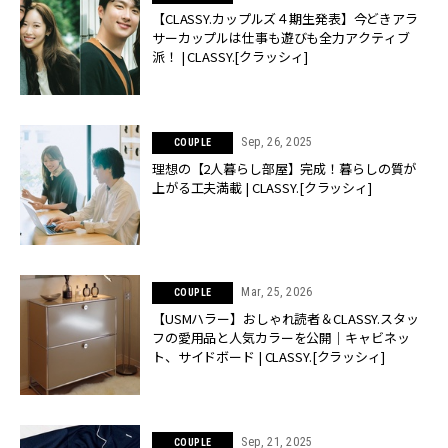
【CLASSY.カップルズ４期生発表】今どきアラ
サーカップルは仕事も遊びも全力アクティブ
派！ | CLASSY.[クラッシィ]
Sep, 26, 2025
COUPLE
理想の【2人暮らし部屋】完成！暮らしの質が
上がる工夫満載 | CLASSY.[クラッシィ]
Mar, 25, 2026
COUPLE
【USMハラー】おしゃれ読者＆CLASSY.スタッ
フの愛用品と人気カラーを公開｜キャビネッ
ト、サイドボード | CLASSY.[クラッシィ]
Sep, 21, 2025
COUPLE