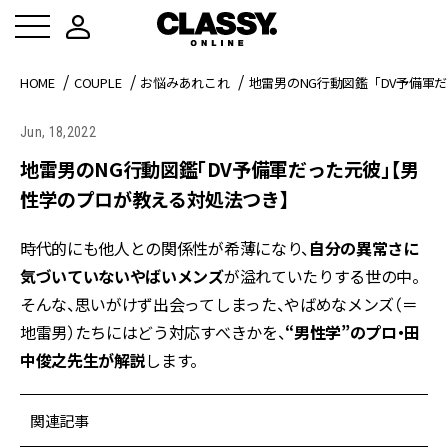
HOME
COUPLE
お悩みあれこれ
地雷男のNG行動図鑑「DV予備軍
Jun, 18,2022
地雷男のNG行動図鑑「DV予備軍だった元彼」【男
性学のプロが教える対処法つき】
時代的にも他人との関係性が希薄になり、
自分の異常さに
気づいていないやばいメンズ
が溢れていたりする世の中。
そんな、思いがけず出会ってしまった、やばめなメンズ（＝
地雷男）たちにはどう対応すべきかを、
“男性学”のプロ・田
中俊之先生が解説
します。
関連記事