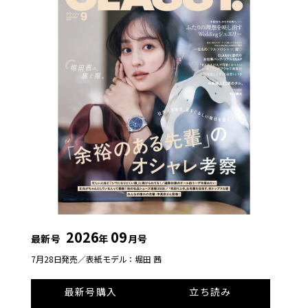
2026
09
最新号
年
月号
7月28日発売／
表紙モデル：堀田 茜
最新号購入
立ち読み