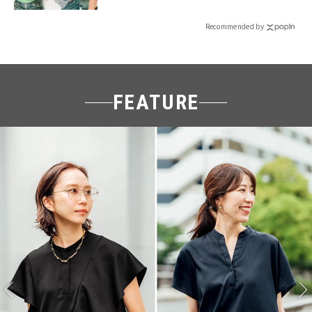
Recommended by
FEATURE