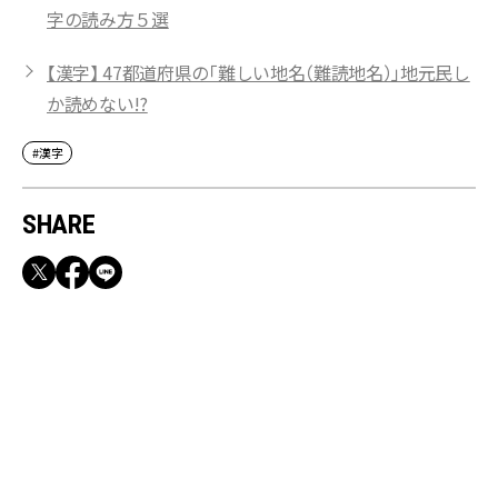
字の読み方５選
【漢字】 47都道府県の「難しい地名（難読地名）」地元民し
か読めない!?
#漢字
SHARE
RECOMMEND