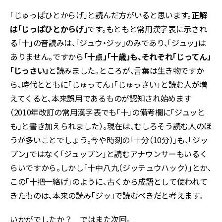
「じゅっぱひとからげ」と読んだ方がいると思います。
正解
は「じっぱひとからげ」
です。もともと常用漢字表に示され
る「十」の音読みは、「ジュウ・ジッ」のみであり、「ジュッ」は
ありません。ですから
「十点」「十歳」も、それぞれ「じってん」
「じっさい」
と読みました。ところが、言葉は生き物ですか
ら、時代とともに「じゅってん」「じゅっさい」と読む人が増
えてくると、本来誤用であるものが認知され始めます
（2010年改訂の常用漢字表でも「十」の備考欄に「ジュッと
も」と書き加えられました）。現在は、むしろそう読む人のほ
うが多いことでしょう。今や時刻の「十分（10分）」も、「ジッ
プン」ではなく「ジュップン」と読むアナウンサーもいるく
らいですから。しかし「十中八九（ジッチュウハック）」とか、
この「十把一絡げ」のように、古くから成語として使われて
きたものは、本来の読み「ジッ」で読むべきだと考えます。
いかがでしたか？ ではまた次回。