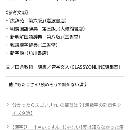
《参考文献》
・「広辞苑 第六版」（岩波書店）
・「明鏡国語辞典 第三版」（大修館書店）
・「新明解国語辞典 第八版」（三省堂）
・「難読漢字辞典」（三省堂）
・「新字源」（角川書店）
文／田舎教師 編集／菅谷文人（CLASSY.ONLINE編集室）
他にもたくさん！読めそうで読めない漢字
分かったらスゴい、「九」の部首は？【漢数字の部首名ク
イズ９選】
【漢字】「一寸＝いっすん」じゃない！実は知らなかった漢