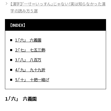
【漢字】「一寸＝いっすん」じゃない！実は知らなかった漢
字の読み方５選
【INDEX】
1.「六」 六義園
2.「七」 七五三飾
3.「八」 八百万
4.「九」 九十九折
5.「十」 十把一絡げ
1.「六」 六義園